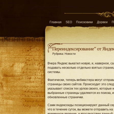
Главная
SEO
Поисковики
Дорвеи
П
“Переиндексирование” от Янде
Рубрика: Новости
Вчера Яндекс выкатил новую, и, наверное, 
подавать несколько отдельно взятых страни
системы.
Фактически, теперь вебмастера могут отпра
страницы своих сайтов. Происходит это сл
указывает список тех урлов своего, которые
выбранные страницы удаляются из поиска, и 
обновленные странички.
Сами яндексоиды позиционируют данный серв
что в течение суток, вы можете отправить на
временное явление, и впоследствии данный 