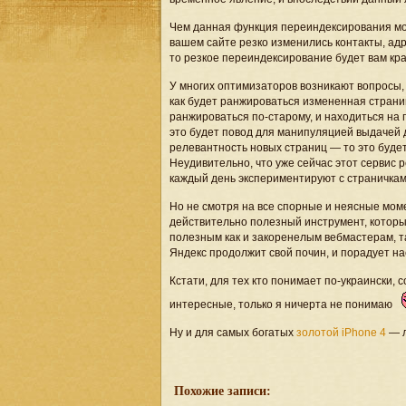
Чем данная функция переиндексирования мо
вашем сайте резко изменились контакты, ад
то резкое переиндексирование будет вам кр
У многих оптимизаторов возникают вопросы,
как будет ранжироваться измененная страни
ранжироваться по-старому, и находиться на 
это будет повод для манипуляцией выдачей 
релевантность новых страниц — то это будет
Неудивительно, что уже сейчас этот сервис
каждый день экспериментируют с страничкам
Но не смотря на все спорные и неясные мом
действительно полезный инструмент, которы
полезным как и закоренелым вебмастерам, т
Яндекс продолжит свой почин, и порадует н
Кстати, для тех кто понимает по-украински, 
интересные, только я ничерта не понимаю
Ну и для самых богатых
золотой iPhone 4
— л
Похожие записи: