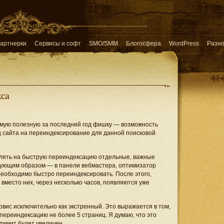
артнерки
Сервисы и софт
SMO/SMM
Блогосфера
WordPress
Разн
кса
самую полезную за последний год фишку — возможность
ц сайта на переиндексирование для данной поисковой
влять на быструю переиндексацию отдельные, важные
едующим образом — в панели вебмастера, оптимизатор
 необходимо быстро переиндексировать. После этого,
вместо них, через несколько часов, появляются уже
ис исключительно как экстренный. Это выражается в том,
 переиндексацию не более 5 страниц. Я думаю, что это
лимит будет увеличен.