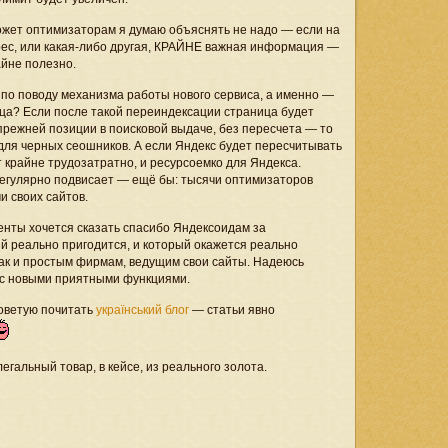
жет оптимизаторам я думаю объяснять не надо — если на
рес, или какая-либо другая, КРАЙНЕ важная информация —
айне полезно.
 по поводу механизма работы нового сервиса, а именно —
ца? Если после такой переиндексации cтраница будет
прежней позиции в поисковой выдаче, без пересчета — то
для черных сеошников. А если Яндекс будет пересчитывать
 крайне трудозатратно, и ресурсоемко для Яндекса.
 регулярно подвисает — ещё бы: тысячи оптимизаторов
и своих сайтов.
енты хочется сказать спасибо Яндексоидам за
й реально пригодится, и который окажется реально
ак и простым фирмам, ведущим свои сайты. Надеюсь
ас новыми приятными функциями.
советую почитать
український блог
— статьи явно
егальный товар, в кейсе, из реального золота.