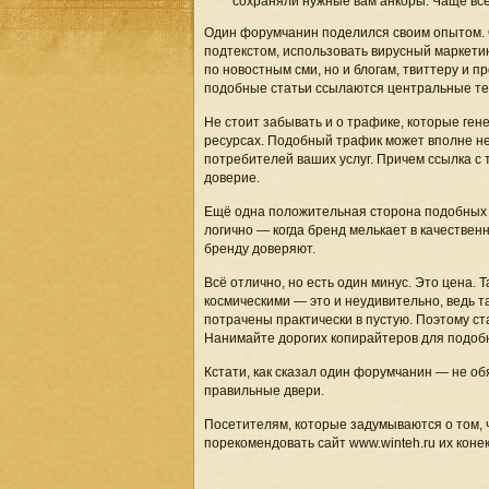
сохраняли нужные вам анкоры. Чаще всег
Один форумчанин поделился своим опытом. 
подтекстом, использовать вирусный маркети
по новостным сми, но и блогам, твиттеру и п
подобные статьи ссылаются центральные т
Не стоит забывать и о трафике, которые ген
ресурсах. Подобный трафик может вполне не
потребителей ваших услуг. Причем ссылка с та
доверие.
Ещё одна положительная сторона подобных 
логично — когда бренд мелькает в качествен
бренду доверяют.
Всё отлично, но есть один минус. Это цена. 
космическими — это и неудивительно, ведь та
потрачены практически в пустую. Поэтому с
Нанимайте дорогих копирайтеров для подоб
Кстати, как сказал один форумчанин — не об
правильные двери.
Посетителям, которые задумываются о том, 
порекомендовать сайт www.winteh.ru их конек