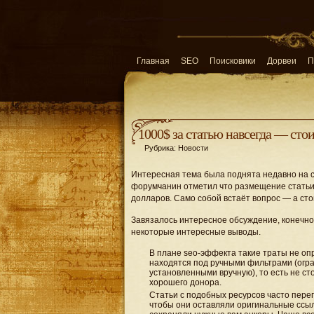
Главная
SEO
Поисковики
Дорвеи
П
1000$ за статью навсегда — стои
Рубрика: Новости
Интересная тема была поднята недавно на с
форумчанин отметил что размещение статьи с 
долларов. Само собой встаёт вопрос — а сто
Завязалось интересное обсуждение, конечно 
некоторые интересные выводы.
В плане seo-эффекта такие траты не оп
находятся под ручными фильтрами (огра
установленными вручную), то есть не ст
хорошего донора.
Статьи с подобных ресурсов часто пере
чтобы они оставляли оригинальные ссыл