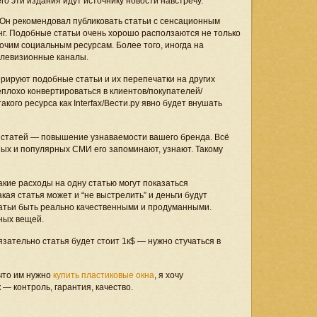
о эти издания идут источнику новости навстречу.
Он рекомендовал публиковать статьи с сенсационным
нг. Подобные статьи очень хорошо расползаются не только
рочим социальным ресурсам. Более того, иногда на
елевизионные каналы.
ерируют подобные статьи и их перепечатки на других
плохо конвертироваться в клиентов/покупателей/
кого ресурса как Interfax/Вести.ру явно будет внушать
статей — повышение узнаваемости вашего бренда. Всё
ных и популярных СМИ его запоминают, узнают. Такому
Такие расходы на одну статью могут показаться
кая статья может и “не выстрелить” и деньги будут
татьи быть реально качественными и продуманными.
ных вещей.
язательно статья будет стоит 1к$ — нужно стучаться в
что им нужно
купить пластиковые окна
, я хочу
 — контроль, гарантия, качество.