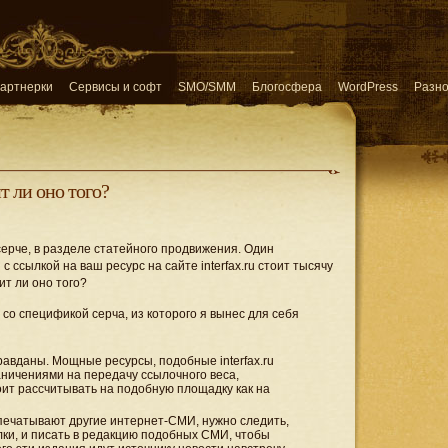
артнерки
Сервисы и софт
SMO/SMM
Блогосфера
WordPress
Разн
т ли оно того?
ерче, в разделе статейного продвижения. Один
ссылкой на ваш ресурс на сайте interfax.ru стоит тысячу
ит ли оно того?
со спецификой серча, из которого я вынес для себя
равданы. Мощные ресурсы, подобные interfax.ru
ничениями на передачу ссылочного веса,
оит рассчитывать на подобную площадку как на
печатывают другие интернет-СМИ, нужно следить,
ки, и писать в редакцию подобных СМИ, чтобы