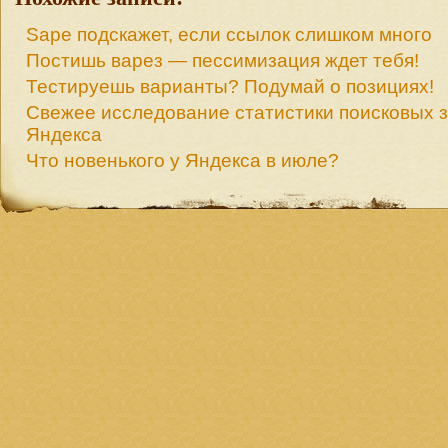
Sape подскажет, если ссылок слишком много
Постишь варез — пессимизация ждет тебя!
Тестируешь варианты? Подумай о позициях!
Свежее исследование статистики поисковых з
Яндекса
Что новенького у Яндекса в июле?