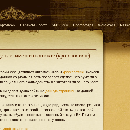
артнерки
Сервисы и софт
SMO/SMM
Блогосфера
WordPress
Разн
тусы и заметки вконтакте (кросспостинг)
оторые осуществляют автоматический
кросспостинг
анонсов
ы данная социальная сеть позволяет сделать это ручками в
ля социального взаимодействия с читателями вашего блога.
рвым делом нужно зайти на
данную страницу
. На данной
ку, есть кнопка со счетчиком.
ой записи вашего блога (single.php). Можете посмотреть как
а, при клике по которой заголовок той статьи, на которой
у статью будет поститься в активный аккаунт ВК. Причем
тки пользователя, нажавшего эту кнопку.
на
моей страничке
: