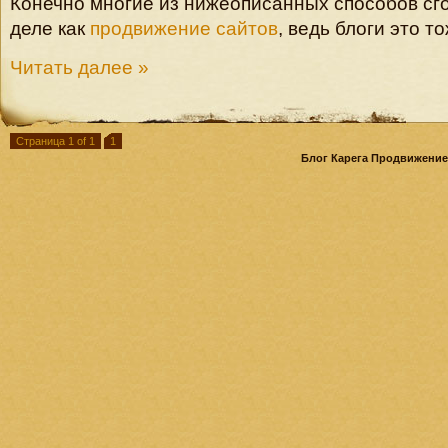
Конечно многие из нижеописанных способов сго
деле как
продвижение сайтов
, ведь блоги это т
Читать далее »
Страница 1 of 1
1
Блог Карега Продвижение 