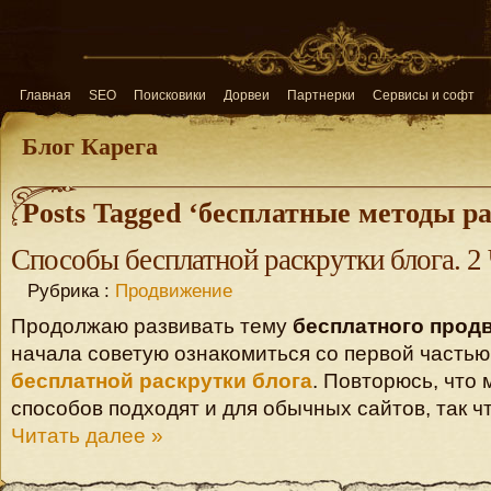
Главная
SEO
Поисковики
Дорвеи
Партнерки
Сервисы и софт
Блог Карега
Posts Tagged ‘бесплатные методы р
Способы бесплатной раскрутки блога. 2
Рубрика :
Продвижение
Продолжаю развивать тему
бесплатного прод
начала советую ознакомиться со первой частью
бесплатной раскрутки блога
. Повторюсь, что 
способов подходят и для обычных сайтов, так чт
Читать далее »