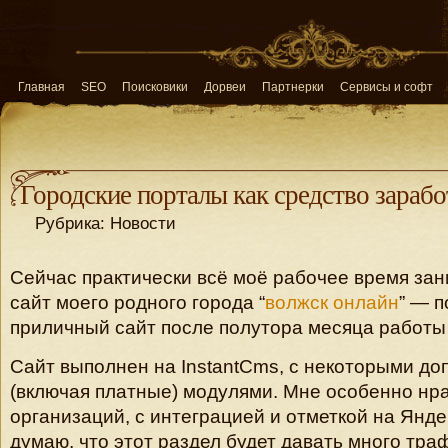
Главная
SEO
Поисковики
Дорвеи
Партнерки
Сервисы и софт
Городские порталы как средство зарабо
Рубрика: Новости
Сейчас практически всё моё рабочее время зан
сайт моего родного города “
волжск онлайн
” — 
приличный сайт после полутора месяца работы 
Сайт выполнен на InstantCms, с некоторыми д
(включая платные) модулями. Мне особенно нра
организаций, с интеграцией и отметкой на Янд
думаю, что этот раздел будет давать много тра