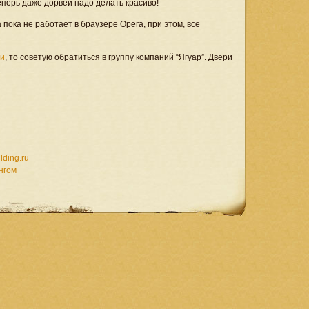
еперь даже дорвеи надо делать красиво!
ока не работает в браузере Opera, при этом, все
ри
, то советую обратиться в группу компаний “Ягуар”. Двери
ding.ru
нгом