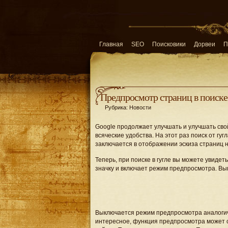
Главная
SEO
Поисковики
Дорвеи
П
Предпросмотр страниц в поиске
Рубрика: Новости
Google продолжает улучшать и улучшать свой
всяческие удобства. На этот раз поиск от г
заключается в отображении эскиза страниц 
Теперь, при поиске в гугле вы можете увидет
значку и включает режим предпросмотра. Вы
Выключается режим предпросмотра аналогич
интересное, функция предпросмотра может 