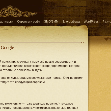
артнерки
Сервисы и софт
SMO/SMM
Блогосфера
WordPress
Разн
 Google
 поиск, прикручивая к нему всё новые возможности и
угла порадовал нас возможностью предпросмотра, которая
на странице поисковой выдачи.
ь значок лупы, рядом с результатами поиска. Клик по этому
глядит это следующим образом:
но включению — тоже щелчком по лупе. Что самое
снижать посещаемость у некоторых плохо-выглядящих