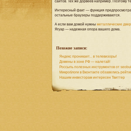
сайтов. Тех же дорвеев например. Поэтому т
Интересный факт — функция предпросмотра п
остальные браузеры поддерживаются.
А если вам домой нужны
металлические две
Ягуар — надежная опора вашего дома.
Похожие записи:
Яндекс проникает... в телевизоры!
Домены в зоне РФ — налетай!
Россыпь полезных инструментов от seobuil
Микроблоги в Вконтакте обзавелись рейти
Нашим инвесторам интересен Твиттер