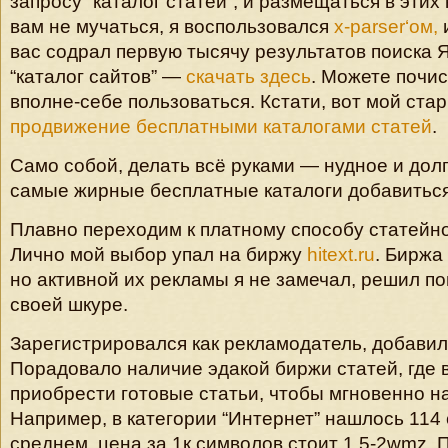
запросу “каталог статей”, и размещаться в этих
вам не мучаться, я воспользовался
x-parser
‘ом
,
вас содрал первую тысячу результатов поиска 
“каталог сайтов” —
скачать здесь
. Можете почис
вполне-себе пользоваться. Кстати, вот мой стар
продвижение бесплатными каталогами статей
.
Само собой, делать всё руками — нудное и долг
самые жирные бесплатные каталоги добавиться 
Плавно переходим к платному способу статейн
Лично мой выбор упал на биржу
hitext.ru
. Биржа
но активной их рекламы я не замечал, решил п
своей шкуре.
Зарегистрировался как рекламодатель, добавил 
Порадовало наличие эдакой биржи статей, где 
приобрести готовые статьи, чтобы мгновенно н
Например, в категории “Интернет” нашлось 114 
среднем, цена за 1к символов стоит 1.5-2wmz.