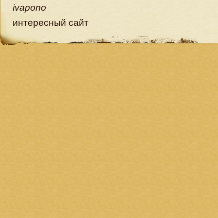
ivapono
интересный сайт