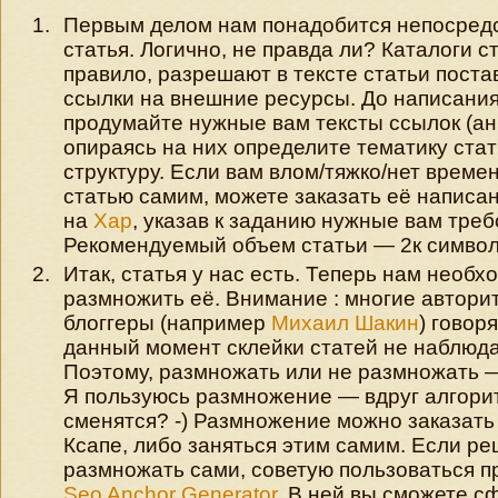
Первым делом нам понадобится непосред
статья. Логично, не правда ли? Каталоги ст
правило, разрешают в тексте статьи поста
ссылки на внешние ресурсы. До написания
продумайте нужные вам тексты ссылок (ан
опираясь на них определите тематику стат
структуру. Если вам влом/тяжко/нет време
статью самим, можете заказать её написа
на
Xap
, указав к заданию нужные вам треб
Рекомендуемый объем статьи — 2к символ
Итак, статья у нас есть. Теперь нам необх
размножить её. Внимание : многие автори
блоггеры (например
Михаил Шакин
) говоря
данный момент склейки статей не наблюда
Поэтому, размножать или не размножать 
Я пользуюсь размножение — вдруг алгор
сменятся? -) Размножение можно заказать
Ксапе, либо заняться этим самим. Если р
размножать сами, советую пользоваться 
Seo Anchor Generator
. В ней вы сможете 