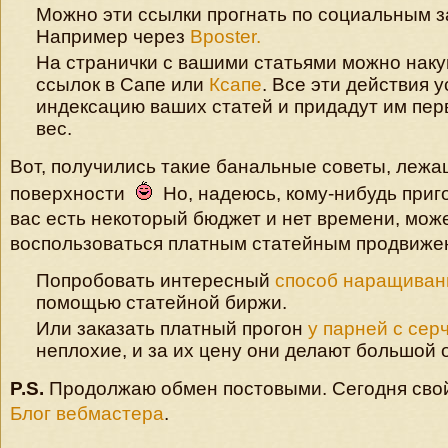
Можно эти ссылки прогнать по социальным з
Например через
Bposter.
На странички с вашими статьями можно нак
ссылок в Сапе или
Ксапе
. Все эти действия у
индексацию ваших статей и придадут им пе
вес.
Вот, получились такие банальные советы, лежа
поверхности
Но, надеюсь, кому-нибудь приго
вас есть некоторый бюджет и нет времени, мож
воспользоваться платным статейным продвиже
Попробовать интересный
способ наращиван
помощью статейной биржи.
Или заказать платный прогон
у парней с сер
неплохие, и за их цену они делают большой 
P.S.
Продолжаю обмен постовыми. Сегодня свой
Блог вебмастера
.