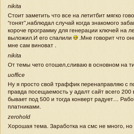
nikita
Стоит заметить что все на летитбит мягко гов
“гонят”,наблюдал случай когда знакомого заба
короче программу для генерации ключей на л
выложил.И его спалили
.Мне говорит что он
мне сам виноват .
nikita
От темы чето отошел,сливаю в основном на 
uoffice
Ну я просто свой траффик перенаправляю с п
правда посещаемость у адалт сайт всего 200 в
бывает под 500 и тогда конверт радует… Рабо
платниками.
zerohold
Хорошая тема. Заработка на смс не много, но 