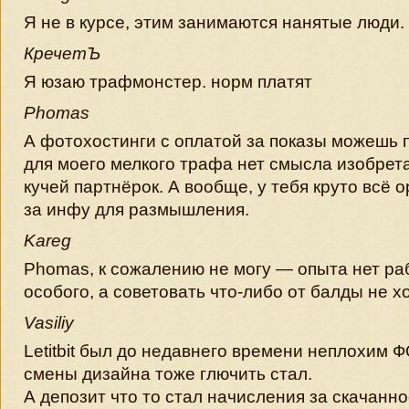
Я не в курсе, этим занимаются нанятые люди.
КречетЪ
Я юзаю трафмонстер. норм платят
Phomas
А фотохостинги с оплатой за показы можешь по
для моего мелкого трафа нет смысла изобрет
кучей партнёрок. А вообще, у тебя круто всё о
за инфу для размышления.
Kareg
Phomas, к сожалению не могу — опыта нет ра
особого, а советовать что-либо от балды не х
Vasiliy
Letitbit был до недавнего времени неплохим Ф
смены дизайна тоже глючить стал.
А депозит что то стал начисления за скачанн