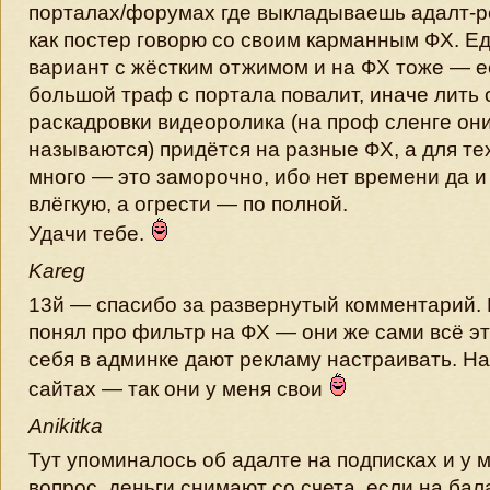
порталах/форумах где выкладываешь адалт-ро
как постер говорю со своим карманным ФХ. Е
вариант с жёстким отжимом и на ФХ тоже — е
большой траф с портала повалит, иначе лить 
раскадровки видеоролика (на проф сленге он
называются) придётся на разные ФХ, а для тех
много — это заморочно, ибо нет времени да и
влёгкую, а огрести — по полной.
Удачи тебе.
Kareg
13й — спасибо за развернутый комментарий.
понял про фильтр на ФХ — они же сами всё э
себя в админке дают рекламу настраивать. На
сайтах — так они у меня свои
Anikitka
Тут упоминалось об адалте на подписках и у м
вопрос, деньги снимают со счета, если на бал