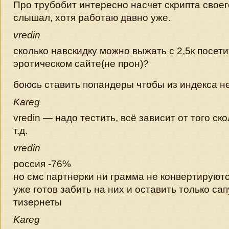
Про трубобит интересно насчет скрипта своег
слышал, хотя работаю давно уже.
vredin
сколько навскидку можно выжать с 2,5к посет
эротическом сайте(не прон)?
боюсь ставить попандеры чтобы из индекса н
Kareg
vredin — надо тестить, всё зависит от того ск
т.д.
vredin
россия -76%
но смс партнерки ни грамма не конвертируютс
уже готов забить на них и оставить только сап
тизернеты
Kareg