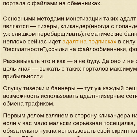
портала с файлами на обменниках.
Основными методами монетизации таких адалт
являются — тизеры, кликандер(иногда с попанд
уж слишком перебарщивать),тематические бан
неплохо сейчас идет
адалт на подписках
в силу
“бесплатности”),ссылки на файлообменники, фо
Разжевывать что и как — я не буду. Да оно и не
цель иная — выжать с таких порталов максимум
прибыльности.
Опущу тизерки и баннеры — тут уж каждый реш
возможность использовать адалт-тизерные сет
обмена трафиком.
Первым делом взлянем в сторону кликандера н
если у вас мало мальски серьёзная посещалка, 
обязательно нужна использовать свой скрипт кл