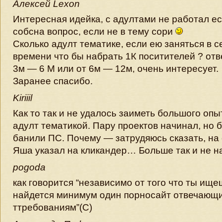
Алексей Lexon
Интересная идейка, с адултами не работал ес
собсна вопрос, если не в тему сори
Сколько адулт тематике, если ею заняться в 
времени что бы набрать 1К поситителей ? отв
3м — 6 М или от 6м — 12м, очень интересует.
Заранее спасибо.
Kiriiil
Как то так и не удалось заиметь большого опы
адулт тематикой. Пару проектов начинал, но 
банили ПС. Почему — затрудяюсь сказать, на
Яша указал на кликандер… Больше так и не на
pogoda
как говорится “независимо от того что ты ище
найдется минимум один порносайт отвечающ
ттребованиям”(С)