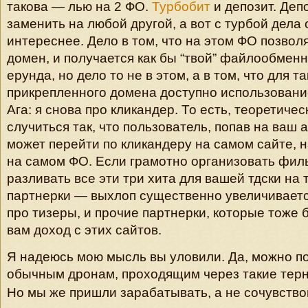
такова — лью на 2 ФО.
Турбобит
и депозит. Деп
заменить на любой другой, а вот с турбой дела 
интереснее. Дело в том, что на этом ФО позвол
домен, и получается как бы “твой” файлообменн
ерунда, но дело то не в этом, а в том, что для та
прикрепленного домена доступно использовани
Ага: я снова про кликандер. То есть, теоретиче
случиться так, что пользователь, попав на ваш 
может перейти по кликандеру на самом сайте, н
на самом ФО. Если грамотно организовать фил
разливать все эти три хита для вашей тдски на 
партнерки — выхлоп существенно увеличиваетс
про тизеры, и прочие партнерки, которые тоже 
вам доход с этих сайтов.
Я надеюсь мою мысль вы уловили. Да, можно п
обычным дронам, проходящим через такие терни
Но мы же пришли зарабатывать, а не сочувств