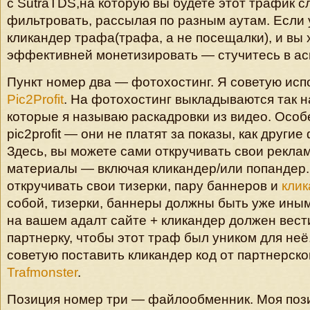
с SutraTDS,на которую вы будете этот трафик с
фильтровать, рассылая по разным аутам. Если у
кликандер трафа(трафа, а не посещалки), и вы 
эффективней монетизировать — стучитесь в ась
Пункт номер два — фотохостинг. Я советую исп
Pic2Profit
. На фотохостинг выкладываются так 
которые я называю раскадровки из видео. Особ
pic2profit — они не платят за показы, как другие
Здесь, вы можете сами откручивать свои рекла
материалы — включая кликандер/или попандер
откручивать свои тизерки, пару баннеров и
кли
собой, тизерки, баннеры должны быть уже иными
на вашем адалт сайте + кликандер должен вест
партнерку, чтобы этот траф был уником для неё
советую поставить кликандер код от партнерск
Trafmonster
.
Позиция номер три — файлообменник. Моя поз