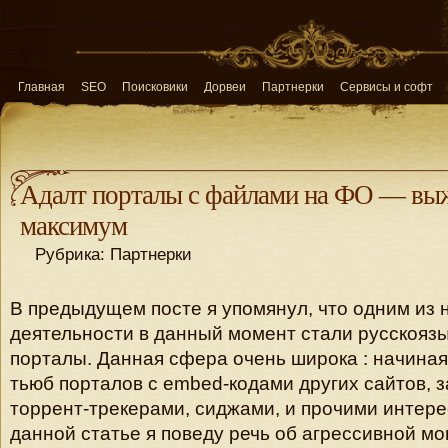
Главная
SEO
Поисковики
Дорвеи
Партнерки
Сервисы и софт
Адалт порталы с файлами на ФО — в
максимум
Рубрика: Партнерки
В предыдущем посте я упомянул, что одним из
деятельности в данный момент стали русскояз
порталы. Данная сфера очень широка : начиная
тьюб порталов с embed-кодами других сайтов, 
торрент-трекерами, сиджами, и прочими интере
данной статье я поведу речь об агрессивной м