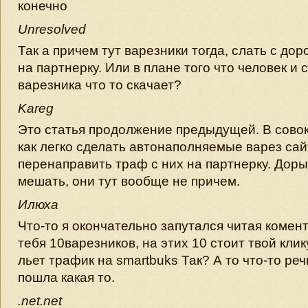
конечно
Unresolved
Так а причем тут варезники тогда, слать с дор
на партнерку. Или в плане того что человек и 
варезника что то скачает?
Kareg
Это статья продолжение предыдущей. В совок
как легко сделать автонаполняемые варез сайт
перенаправить траф с них на партнерку. Доры
мешать, они тут вообще не причем.
Илюха
Что-то я окончательно запутался читая коменты
тебя 10варезников, на этих 10 стоит твой кли
льет трафик на smartbuks Так? А то что-то реч
пошла какая то.
.net.net