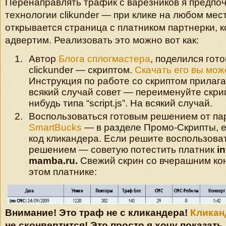
Перенаправлять трафик с варезников я предпо
технологии clikunder — при клике на любом мес
открывается страница с платником партнерки, 
адвертим. Реализовать это можно вот как:
Автор
Блога сплогмастера
, поделился гот
clickunder — скриптом.
Скачать его вы мож
Инструкция по работе со скриптом прилагае
всякий случай совет — переименуйте скрипт
нибудь типа “script.js”. На всякий случай.
Воспользоваться готовым решением от па
SmartBucks
— в разделе Промо-Скрипты, е
код кликандера. Если решите воспользова
решением — советую потестить платник
in
mamba.ru.
Свежий скрин со вчерашним ко
этом платнике:
Внимание! Это траф не с кликандера!
Кликан
не сконвертится! Это просто я хочу показать