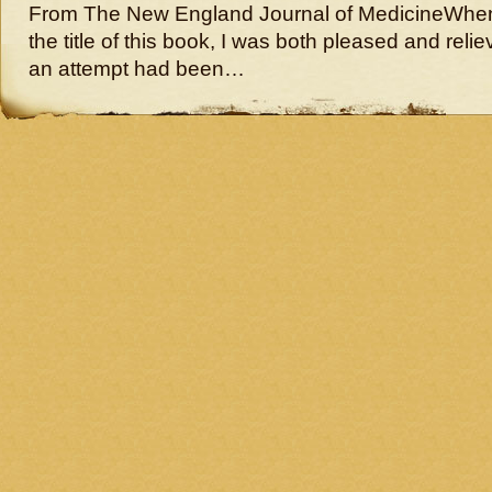
From The New England Journal of MedicineWhen I
the title of this book, I was both pleased and reli
an attempt had been…