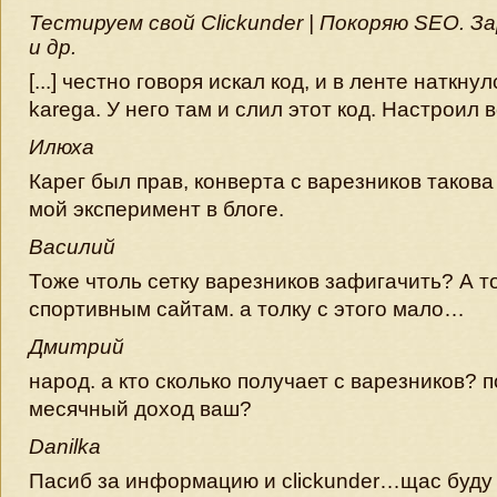
Тестируем свой Clickunder | Покоряю SEO. З
и др.
[...] честно говоря искал код, и в ленте наткну
karega. У него там и слил этот код. Настроил все
Илюха
Карег был прав, конверта с варезников такова
мой эксперимент в блоге.
Василий
Тоже чтоль сетку варезников зафигачить? А т
спортивным сайтам. а толку с этого мало…
Дмитрий
народ. а кто сколько получает с варезников? 
месячный доход ваш?
Danilka
Пасиб за информацию и clickunder…щас буду 