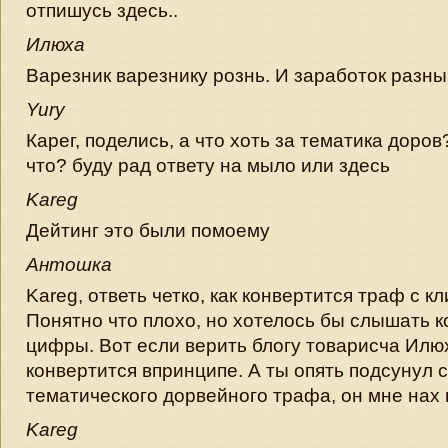
отпишусь здесь..
Илюха
Варезник варезнику рознь. И заработок разн
Yury
Карег, поделись, а что хоть за тематика доро
что? буду рад ответу на мыло или здесь
Kareg
Дейтинг это были помоему
Антошка
Kareg, ответь четко, как конвертится траф с к
Понятно что плохо, но хотелось бы слышать 
цифры. Вот если верить блогу товарисча Илю
конвертится впринципе. А ты опять подсунул с
тематического дорвейного трафа, он мне нах
Kareg