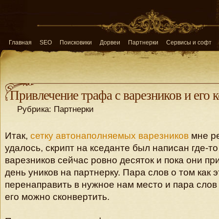
Главная
SEO
Поисковики
Дорвеи
Партнерки
Сервисы и софт
Привлечение трафа с варезников и его 
Рубрика: Партнерки
Итак,
сетку автонаполняемых варезников
мне р
удалось, скрипт на кседанте был написан где-то 
варезников сейчас ровно десяток и пока они пр
день уников на партнерку. Пара слов о том как 
перенаправить в нужное нам место и пара слов 
его можно сконвертить.