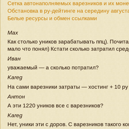
Сетка автонаполняемых варезников и их мон
Обстановка в ру-дейтинге на середину август
Белые ресурсы и обмен ссылками
Max
Как столько уников зарабатывать ппц). Почит
мало что понял) Кстати сколько затратил сред
Иван
уважаемый — а сколько потратил?
Kareg
На сами варезники затраты — хостинг + 10 р
Антон
А эти 1220 уников все с варезников?
Kareg
Нет, уники эти с доров. С варезников такого ко