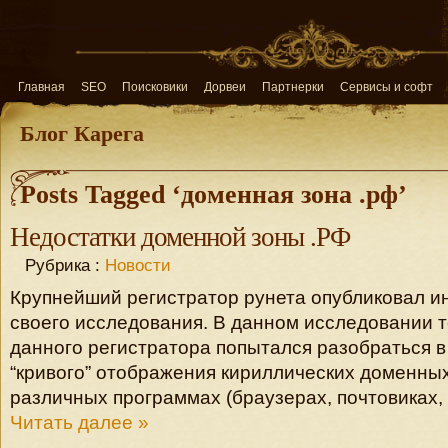
Главная
SEO
Поисковики
Дорвеи
Партнерки
Сервисы и софт
Блог Карега
Posts Tagged ‘доменная зона .рф’
Недостатки доменной зоны .РФ
Рубрика :
Новости
Крупнейший регистратор рунета опубликовал 
своего исследования. В данном исследовании т
данного регистратора попытался разобраться в
“кривого” отображения кириллических доменны
различных программах (браузерах, почтовиках, и 
Читать далее »