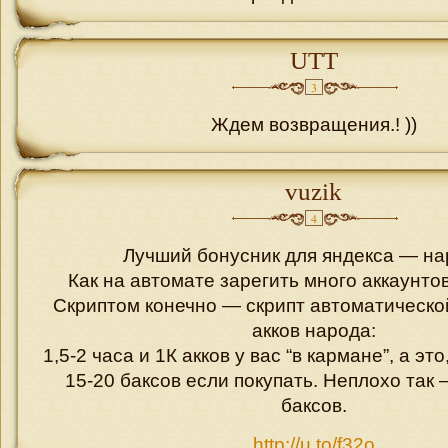
UTT
3
Ждем возвращения.! ))
vuzik
4
Лучший бонусник для яндекса — на
Как на автомате зарегить много аккаунто
Скриптом конечно — скрипт автоматическо
акков народа:
1,5-2 часа и 1К акков у вас “в кармане”, а это
15-20 баксов если покупать. Неплохо так 
баксов.
http://u.to/f32o