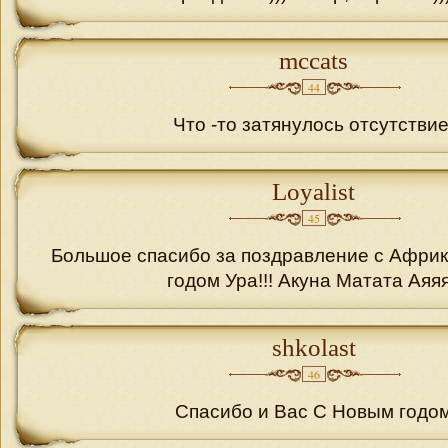
mccats
44
Что -то затянулось отсутствие
Loyalist
45
Большое спасибо за поздравление с Афри
годом Ура!!! Акуна Матата Аяя
shkolast
46
Спасибо и Вас С Новым годо