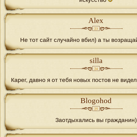
Alex
23
Не тот сайт случайно вбил) а ты возраща
silla
24
Карег, давно я от тебя новых постов не виде
Blogohod
25
Заотдыхались вы гражданин)