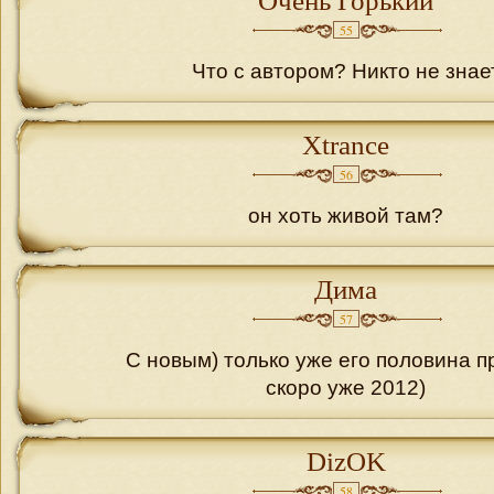
Очень Горький
55
Что с автором? Никто не знае
Xtrance
56
он хоть живой там?
Дима
57
С новым) только уже его половина п
скоро уже 2012)
DizOK
58