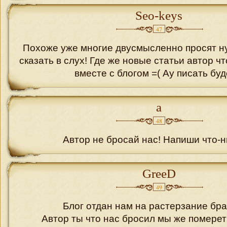
Seo-keys
47
Похоже уже многие двусмысленно просят ну
сказать в слух! Где же новые статьи автор ч
вместе с блогом =( Ау писать бу
a
48
Автор не бросай нас! Напиши что-н
GreeD
49
Блог отдан нам на растерзание брат
Автор ты что нас бросил мы же померет