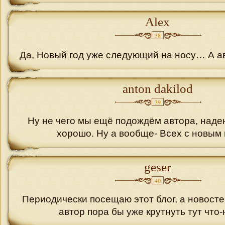
Alex
38
Да, Новый год уже следующий на носу… А а
anton dakilod
39
Ну не чего мы ещё подождём автора, надею
хорошо. Ну а вообще- Всех с новым г
geser
40
Периодически посещаю этот блог, а новостей
автор пора бы уже крутнуть тут что-