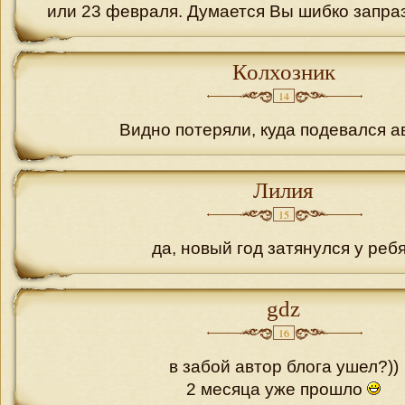
или 23 февраля. Думается Вы шибко запра
Колхозник
14
Видно потеряли, куда подевался а
Лилия
15
да, новый год затянулся у реб
gdz
16
в забой автор блога ушел?))
2 месяца уже прошло