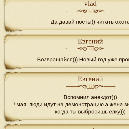
vlad
26
Да давай посты)) читать охот
Евгений
27
Возвращайся))) Новый год уже про
Евгений
28
Вспомнил анекдот)))
! мая, люди идут на демонстрацию а жена з
когда ты выбросишь елку)))