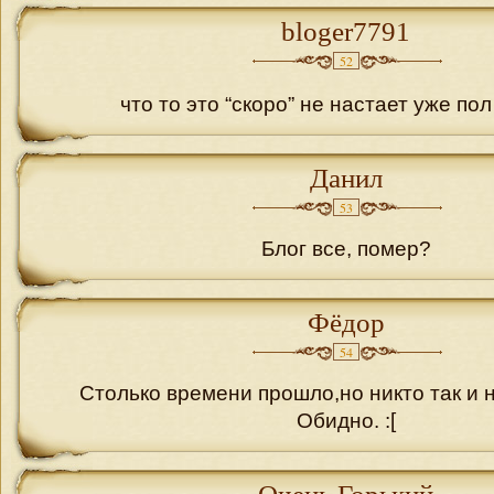
bloger7791
52
что то это “скоро” не настает уже пол
Данил
53
Блог все, помер?
Фёдор
54
Столько времени прошло,но никто так и 
Обидно. :[