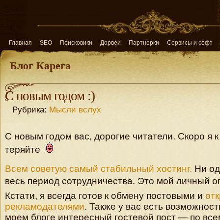
Главная
SEO
Поисковики
Дорвеи
Партнерки
Сервисы и софт
Блог Карега
С новым годом :)
Рубрика:
Мысли вслух
С новым годом вас, дорогие читатели. Скоро я к
теряйте
Всем советую самый стабильный хостинг.
Ни од
весь период сотрудничества. Это мой личный о
Кстати, я всегда готов к обмену постовыми и
отк
рекламодателями
. Также у вас есть возможнос
моем блоге интересный гостевой пост — по вс