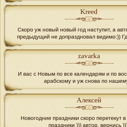
Kreed
41
Скоро уж новый новый год наступит, а авт
предыдущий не допраздновал видимо:)) Гд
zavarka
42
И вас с Новым по все календарям и по во
арабскому и уж снова по нашему
Алексей
43
Новогодние праздники скоро перетекут 
праздники ))) автор, вернись )))