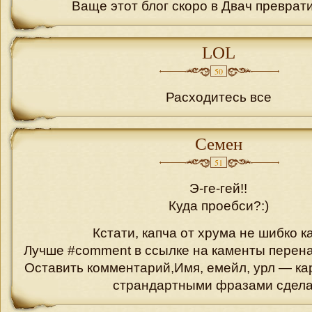
Ваще этот блог скоро в Двач превратит
LOL
50
Расходитесь все
Семен
51
Э-ге-гей!!
Куда проебси?:)
Кстати, капча от хрума не шибко к
Лучше #comment в ссылке на каменты перена
Оставить комментарий,Имя, емейл, урл — ка
страндартными фразами сдела