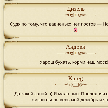
Дизель
8
Судя по тому, что давненько нет постов — Н
Андрей
9
харош бухать, корми наш моск)
Kareg
10
Да какой запой :)) Я мало пью. Последняя 
жизни сьела весь мой декабрь и ян