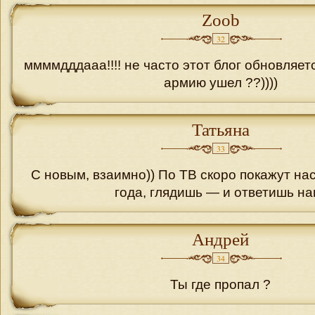
Zoob
32
ммммдддааа!!!! не часто этот блог обновляе
армию ушел ??))))
Татьяна
33
С новым, взаимно)) По ТВ скоро покажут на
года, глядишь — и ответишь на
Андрей
34
Ты где пропал ?