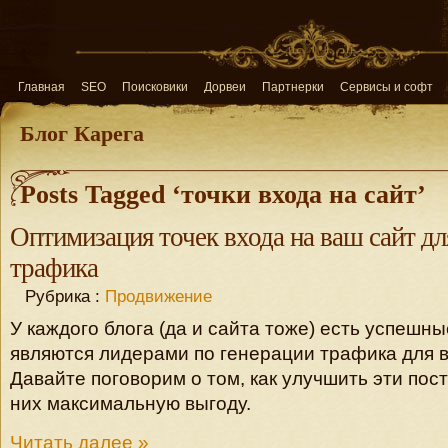
Главная
SEO
Поисковики
Дорвеи
Партнерки
Сервисы и софт
Блог Карега
Posts Tagged ‘точки входа на сайт’
Оптимизация точек входа на ваш сайт дл
трафика
Рубрика :
Продвижение
У каждого блога (да и сайта тоже) есть успешн
являются лидерами по генерации трафика для в
Давайте поговорим о том, как улучшить эти пост
них максимальную выгоду.
Читать далее »