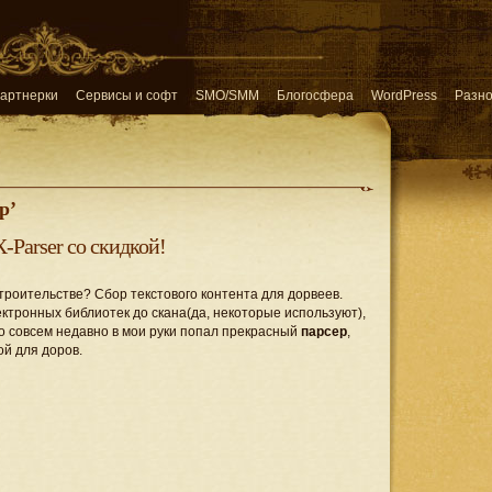
артнерки
Сервисы и софт
SMO/SMM
Блогосфера
WordPress
Разн
р’
-Parser со скидкой!
строительстве? Сбор текстового контента для дорвеев.
ктронных библиотек до скана(да, некоторые используют),
 Но совсем недавно в мои руки попал прекрасный
парсер
,
ой для доров.