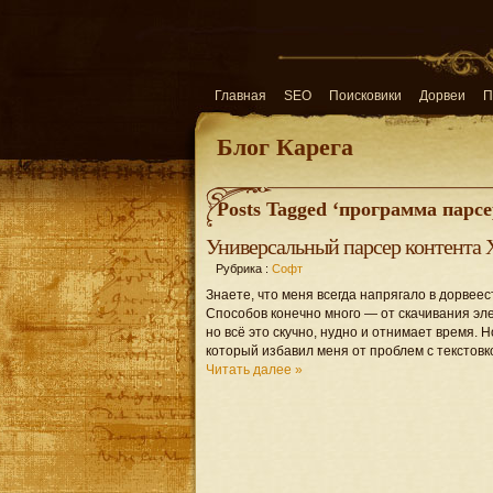
Главная
SEO
Поисковики
Дорвеи
П
Блог Карега
Posts Tagged ‘программа парсе
Универсальный парсер контента X
Рубрика :
Софт
Знаете, что меня всегда напрягало в дорвее
Способов конечно много — от скачивания эле
но всё это скучно, нудно и отнимает время.
который избавил меня от проблем с текстовк
Читать далее »