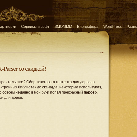
артнерки
Сервисы и софт
SMO/SMM
Блогосфера
WordPress
Разн
-Parser со скидкой!
строительстве? Сбор текстового контента для дорвеев.
ктронных библиотек до скана(да, некоторые используют),
 Но совсем недавно в мои руки попал прекрасный
парсер
,
ой для доров.