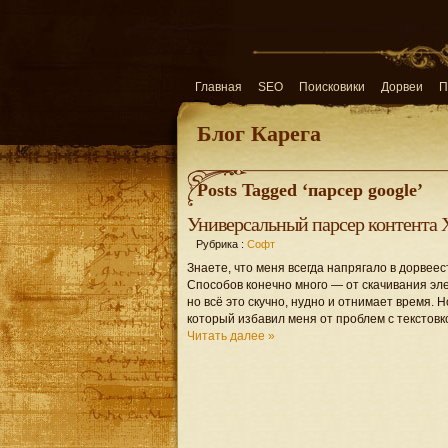
Главная
SEO
Поисковики
Дорвеи
П
Блог Карега
Posts Tagged ‘парсер google’
Универсальный парсер контента X
Рубрика :
Софт
Знаете, что меня всегда напрягало в дорвее
Способов конечно много — от скачивания эле
но всё это скучно, нудно и отнимает время.
который избавил меня от проблем с текстовк
Читать далее »