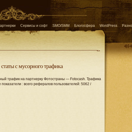
артнерки
Сервисы и софт
SMO/SMM
Блогосфера
WordPress
Разн
 статы с мусорного трафика
ный трафик на партнерку Фотостраны — Fotocash. Трафика
е показатели : всего рефералов пользователей: 5062 /