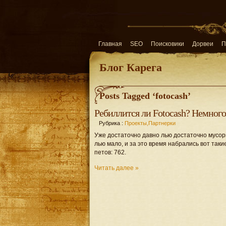
Главная
SEO
Поисковики
Дорвеи
П
Блог Карега
Posts Tagged ‘fotocash’
Ребиллится ли Fotocash? Немного
Рубрика :
Проекты,Партнерки
Уже достаточно давно лью достаточно мусор
лью мало, и за это время набрались вот таки
петов: 762.
Читать далее »